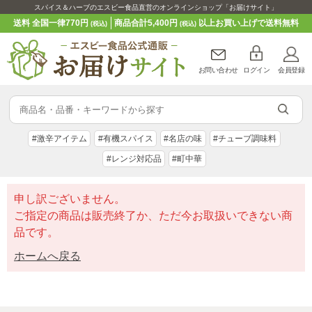
スパイス＆ハーブのエスビー食品直営のオンラインショップ「お届けサイト」
送料 全国一律770円
商品合計5,400円
以上お買い上げで送料無料
(税込)
(税込)
お問い合わせ
ログイン
会員登録
#激辛アイテム
#有機スパイス
#名店の味
#チューブ調味料
#レンジ対応品
#町中華
申し訳ございません。
ご指定の商品は販売終了か、ただ今お取扱いできない商
品です。
ホームへ戻る