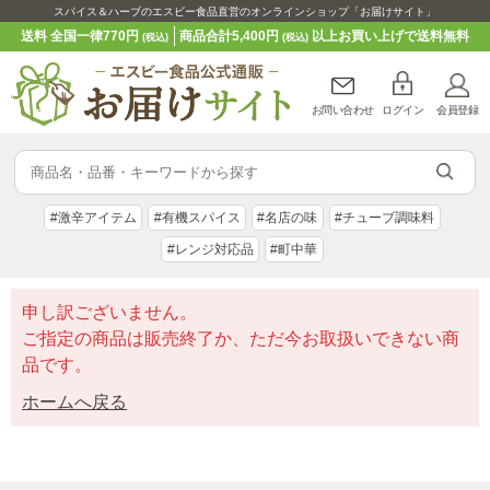
スパイス＆ハーブのエスビー食品直営のオンラインショップ「お届けサイト」
送料 全国一律770円
商品合計5,400円
以上お買い上げで送料無料
(税込)
(税込)
お問い合わせ
ログイン
会員登録
#激辛アイテム
#有機スパイス
#名店の味
#チューブ調味料
#レンジ対応品
#町中華
申し訳ございません。
ご指定の商品は販売終了か、ただ今お取扱いできない商
品です。
ホームへ戻る