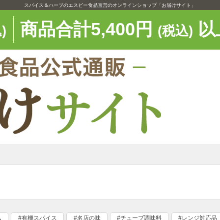
スパイス＆ハーブのエスビー食品直営のオンラインショップ「お届けサイト」
商品合計5,400円
以
)
(税込)
ム
#有機スパイス
#名店の味
#チューブ調味料
#レンジ対応品