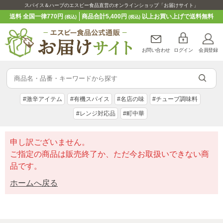
スパイス＆ハーブのエスビー食品直営のオンラインショップ「お届けサイト」
送料 全国一律770円
商品合計5,400円
以上お買い上げで送料無料
(税込)
(税込)
お問い合わせ
ログイン
会員登録
#激辛アイテム
#有機スパイス
#名店の味
#チューブ調味料
#レンジ対応品
#町中華
申し訳ございません。
ご指定の商品は販売終了か、ただ今お取扱いできない商
品です。
ホームへ戻る