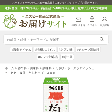
スパイス＆ハーブのエスビー食品直営のオンラインショップ「お届けサイト」
送料 全国一律770円
商品合計5,400円
以上お買い上げで送料無料
(税込)
(税込)
お問い合わせ
ログイン
会員登録
#激辛アイテム
#有機スパイス
#名店の味
#チューブ調味料
#レンジ対応品
#町中華
ホーム
>
香辛料・調味料
>
調味料
>
わさび・ホースラディッシュ
>
ＩＰＰＩＮ屋 だしわさび ３８ｇ