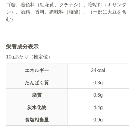
ゴ糖、着色料（紅花黄、クチナシ）、増粘剤（キサンタ
ン）、酒精、香料、調味料（核酸）、（一部に大豆を含
む）
栄養成分表示
10gあたり（推定値）
エネルギー
24kcal
たんぱく質
0.3g
脂質
0.6g
炭水化物
4.4g
食塩相当量
0.9g