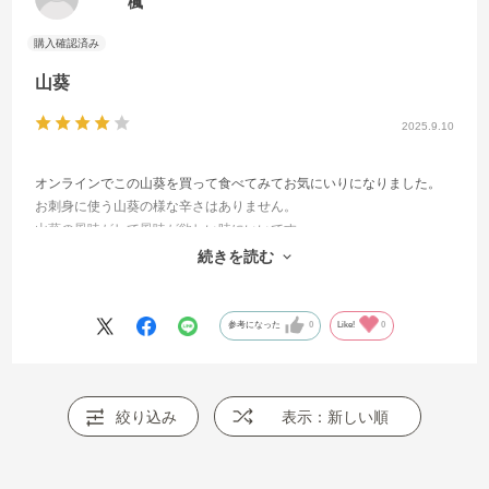
楓
山葵
2025.9.10
オンラインでこの山葵を買って食べてみてお気にいりになりました。
お刺身に使う山葵の様な辛さはありません。
山葵の風味がして風味が欲しい時にいいです。
辛くないので納豆や豆腐、ソテーしたお肉、白米にかつお節とこの山
続きを読む
葵をのせてなどいろいろ使えます。
参考になった
0
Like!
0
絞り込み
表示：新しい順