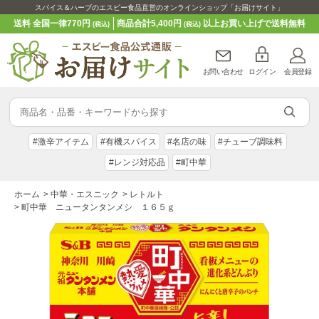
スパイス＆ハーブのエスビー食品直営のオンラインショップ「お届けサイト」
送料 全国一律770円
商品合計5,400円
以上お買い上げで送料無料
(税込)
(税込)
お問い合わせ
ログイン
会員登録
#激辛アイテム
#有機スパイス
#名店の味
#チューブ調味料
#レンジ対応品
#町中華
ホーム
>
中華・エスニック
>
レトルト
>
町中華 ニュータンタンメシ １６５ｇ