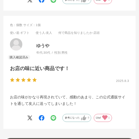
色：個数
サイズ：1個
使い道
:ギフト
使う人
:友人
何で商品を知りましたか
:店頭
ゆうや
年代:
30代
性別:
男性
お店の味に近い商品です！
2025.8.3
お店の味がかなり再現されていて、感動のあまり、この公式通販サイ
トを通して友人に送ってしまいました！
参考になった
0
Like!
1