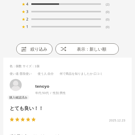
★
4
(2)
★
3
(0)
★
2
(0)
★
1
(0)
絞り込み
表示：新しい順
色：個数
サイズ：1個
使い道
:普段使い
使う人
:自分
何で商品を知りましたか
:口コミ
tencyo
年代:
50代
性別:
男性
とても良い！！
2025.12.23