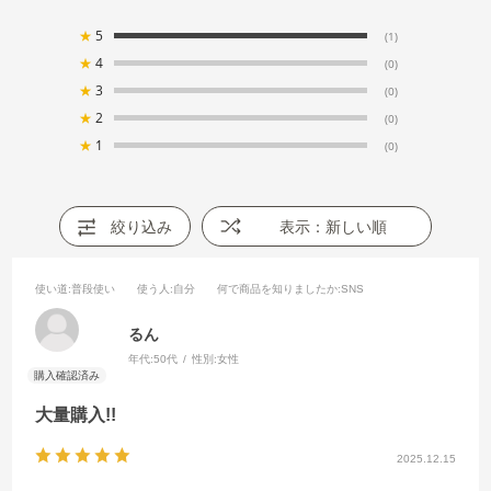
★
5
(1)
★
4
(0)
★
3
(0)
★
2
(0)
★
1
(0)
絞り込み
表示：新しい順
使い道
:普段使い
使う人
:自分
何で商品を知りましたか
:SNS
るん
年代:
50代
性別:
女性
大量購入!!
2025.12.15