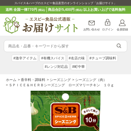
スパイス＆ハーブのエスビー食品直営のオンラインショップ「お届けサイト」
送料 全国一律770円
商品合計5,400円
以上お買い上げで送料無料
(税込)
(税込)
お問い合わせ
ログイン
会員登録
#激辛アイテム
#有機スパイス
#名店の味
#チューブ調味料
#レンジ対応品
#町中華
ホーム
>
香辛料・調味料
>
シーズニング
>
シーズニング（肉）
>
ＳＰＩＣＥ＆ＨＥＲＢシーズニング ローズマリーチキン １０ｇ