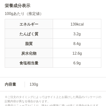
栄養成分表示
100gあたり（推定値）
エネルギー
139kcal
たんぱく質
3.2g
脂質
8.4g
炭水化物
12.6g
食塩相当量
6.9g
内容量
130g
※ご注文のタイミングによってはサイト上とお届けした商品のパッケージの
記載内容が異なる場合があります。
※商品リニューアルにより、味わいや風味に違いが生じる場合があります。