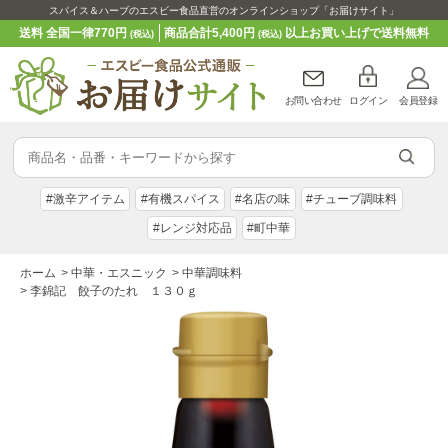
スパイス＆ハーブのエスビー食品直営のオンラインショップ「お届けサイト」
送料 全国一律770円
商品合計5,400円
以上お買い上げで送料無料
(税込)
(税込)
お問い合わせ
ログイン
会員登録
#激辛アイテム
#有機スパイス
#名店の味
#チューブ調味料
#レンジ対応品
#町中華
ホーム
>
中華・エスニック
>
中華調味料
>
李錦記 餃子のたれ １３０ｇ