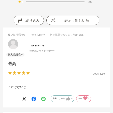
★
1
(0)
絞り込み
表示：新しい順
使い道
:普段使い
使う人
:自分
何で商品を知りましたか
:SNS
no name
年代:
50代
性別:
男性
最高
2025.5.19
これがないと
参考になった
0
Like!
0