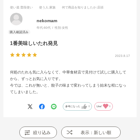
使い道
:普段使い
使う人
:家族
何で商品を知りましたか
:店頭
nekomam
年代:
60代
性別:
女性
1番美味しいたれ発見
2023.8.17
何処のたれも気に入らなくて、中華食材店で見付けて試しに購入して
から、ずっとお気に入りです。
今では、これが無いと、餃子の味まで変わってしまう始末な程になっ
てしまいました。
参考になった
0
Like!
0
絞り込み
表示：新しい順