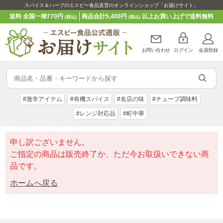
スパイス＆ハーブのエスビー食品直営のオンラインショップ「お届けサイト」
送料 全国一律770円
商品合計5,400円
以上お買い上げで送料無料
(税込)
(税込)
お問い合わせ
ログイン
会員登録
#激辛アイテム
#有機スパイス
#名店の味
#チューブ調味料
#レンジ対応品
#町中華
申し訳ございません。
ご指定の商品は販売終了か、ただ今お取扱いできない商
品です。
ホームへ戻る