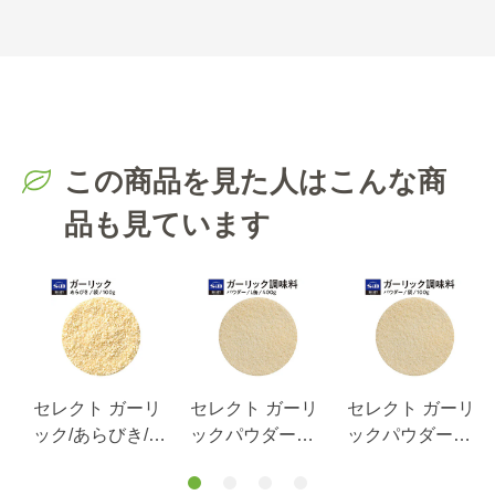
この商品を見た人はこんな商
品も見ています
リ
セレクト ガーリ
セレクト ガーリ
セレクト ガーリ
S
ック/あらびき/袋
ックパウダー＜
ックパウダー＜
100g
ガーリック調味
ガーリック調味
料＞/L缶400g
料＞/袋100g