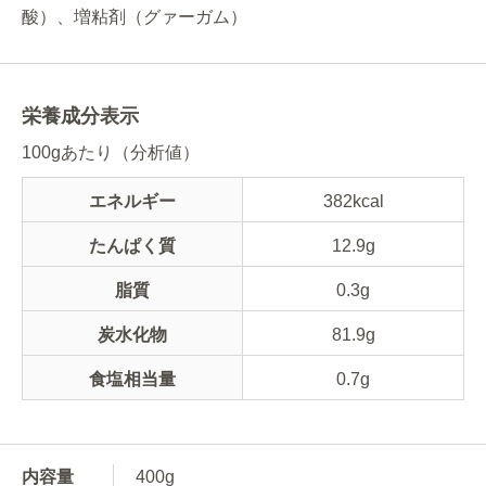
酸）、増粘剤（グァーガム）
栄養成分表示
100gあたり（分析値）
エネルギー
382kcal
たんぱく質
12.9g
脂質
0.3g
炭水化物
81.9g
食塩相当量
0.7g
内容量
400g