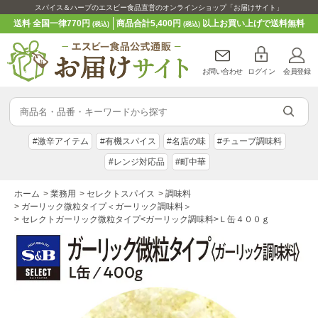
スパイス＆ハーブのエスビー食品直営のオンラインショップ「お届けサイト」
送料 全国一律770円
商品合計5,400円
以上お買い上げで送料無料
(税込)
(税込)
お問い合わせ
ログイン
会員登録
#激辛アイテム
#有機スパイス
#名店の味
#チューブ調味料
#レンジ対応品
#町中華
ホーム
>
業務用
>
セレクトスパイス
>
調味料
>
ガーリック微粒タイプ＜ガーリック調味料＞
>
セレクトガーリック微粒タイプ<ガーリック調味料>Ｌ缶４００ｇ