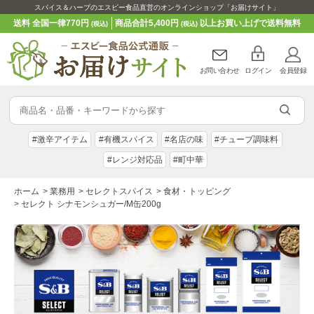
スパイス＆ハーブのエスビー食品直営のオンラインショップ「お届けサイト」
送料 全国一律770円
商品合計5,400円
以上お買い上げで送料無料
(税込)
(税込)
お問い合わせ
ログイン
会員登録
#激辛アイテム
#有機スパイス
#名店の味
#チューブ調味料
#レンジ対応品
#町中華
ホーム
>
業務用
>
セレクトスパイス
>
食材・トッピング
>
セレクト シナモンシュガー/M缶200g