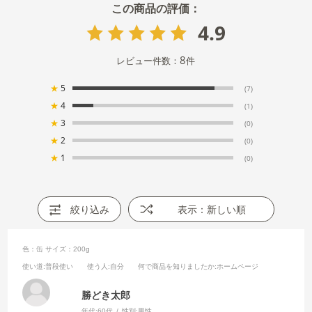
4.9
8
レビュー件数：
件
★
5
(7)
★
4
(1)
★
3
(0)
★
2
(0)
★
1
(0)
絞り込み
表示：新しい順
色：缶
サイズ：200g
使い道
:普段使い
使う人
:自分
何で商品を知りましたか
:ホームページ
勝どき太郎
年代:
60代
性別:
男性