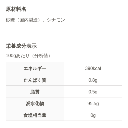
原材料名
砂糖（国内製造）、シナモン
栄養成分表示
100gあたり（分析値）
エネルギー
390kcal
たんぱく質
0.8g
脂質
0.5g
炭水化物
95.5g
食塩相当量
0g