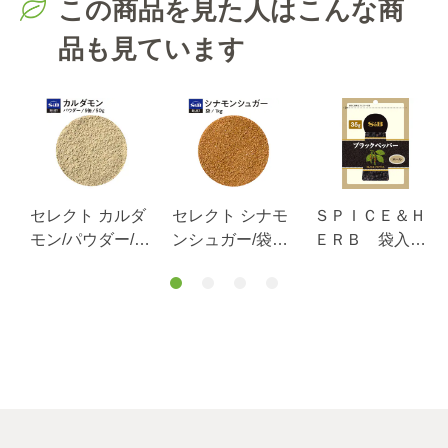
この商品を見た人はこんな商
品も見ています
ル
セレクト カルダ
セレクト シナモ
ＳＰＩＣＥ＆Ｈ
/
モン/パウダー/S
ンシュガー/袋
ＥＲＢ 袋入
缶50g
1kg
り ブラックペ
ッパー（ホー
ル） ３５ｇ