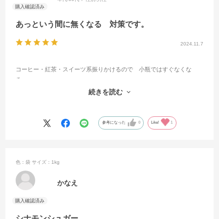
あっという間に無くなる 対策です。
2024.11.7
コーヒー・紅茶・スイーツ系振りかけるので 小瓶ではすぐなくな
る。
小袋有りますが・・・面倒なので 業務用を 購入 これならOK
続きを読む
参考になった
0
Like!
1
色：袋
サイズ：1kg
かなえ
シナモンシュガー