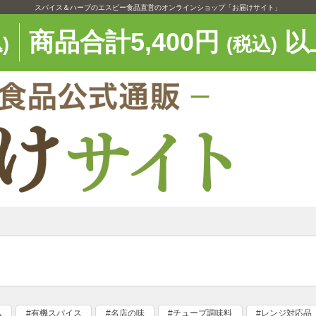
スパイス＆ハーブのエスビー食品直営のオンラインショップ「お届けサイト」
商品合計5,400円
以
)
(税込)
ム
#有機スパイス
#名店の味
#チューブ調味料
#レンジ対応品