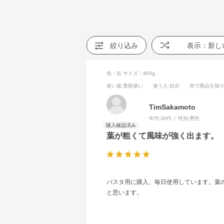
絞り込み
表示：新し
色：缶
サイズ：400g
使い道
:普段使い
使う人
:自分
何で商品を知
TimSakamoto
年代:
30代
性別:
男性
葉が粗くて風味が強く出ます。
パスタ用に購入。毎日使用しています。葉
と思います。