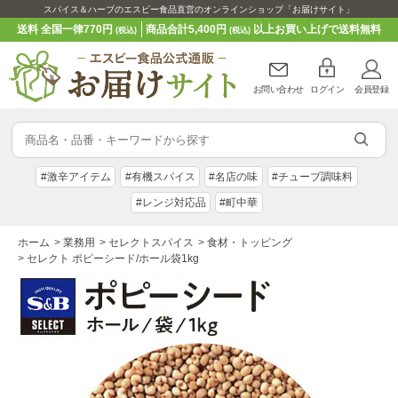
スパイス＆ハーブのエスビー食品直営のオンラインショップ「お届けサイト」
送料 全国一律770円
商品合計5,400円
以上お買い上げで送料無料
(税込)
(税込)
お問い合わせ
ログイン
会員登録
#激辛アイテム
#有機スパイス
#名店の味
#チューブ調味料
#レンジ対応品
#町中華
ホーム
>
業務用
>
セレクトスパイス
>
食材・トッピング
>
セレクト ポピーシード/ホール袋1kg