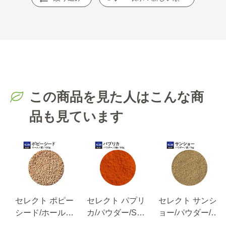
この商品を見た人はこんな商
品も見ています
ア
セレクト ポピー
セレクト パプリ
セレクト サンシ
パ
シード/ホール袋
カ/パウダー/S缶
ョー/パウダー/袋
100g
90g
1ｋg