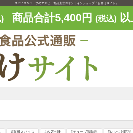
スパイス＆ハーブのエスビー食品直営のオンラインショップ「お届けサイト」
商品合計5,400円
以
)
(税込)
ム
#有機スパイス
#名店の味
#チューブ調味料
#レンジ対応品