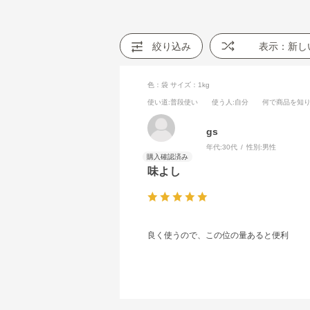
絞り込み
表示：新し
色：袋
サイズ：1kg
使い道
:普段使い
使う人
:自分
何で商品を知
gs
年代:
30代
性別:
男性
味よし
良く使うので、この位の量あると便利