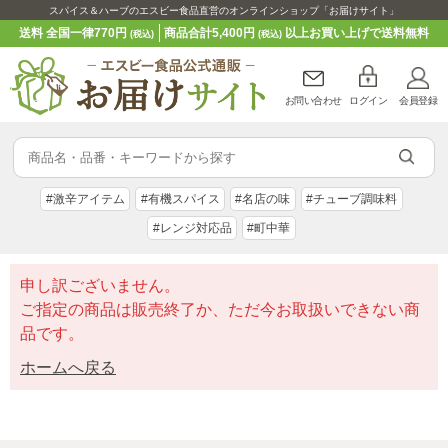
スパイス＆ハーブのエスビー食品直営のオンラインショップ「お届けサイト」
送料 全国一律770円
商品合計5,400円
以上お買い上げで送料無料
(税込)
(税込)
お問い合わせ
ログイン
会員登録
#激辛アイテム
#有機スパイス
#名店の味
#チューブ調味料
#レンジ対応品
#町中華
申し訳ございません。
ご指定の商品は販売終了か、ただ今お取扱いできない商
品です。
ホームへ戻る