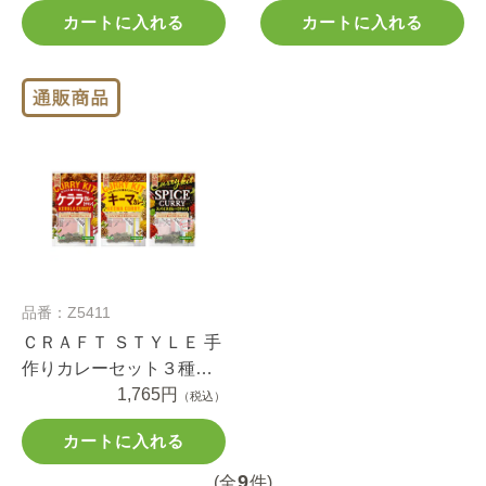
カートに入れる
カートに入れる
品番：Z5411
ＣＲＡＦＴ ＳＴＹＬＥ 手
作りカレーセット３種セ
ット
1,765円
（税込）
カートに入れる
9
(全
件)