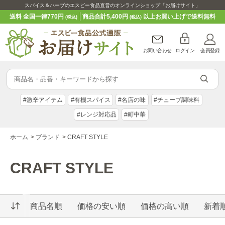
スパイス＆ハーブのエスビー食品直営のオンラインショップ「お届けサイト」
送料 全国一律770円
商品合計5,400円
以上お買い上げで送料無料
(税込)
(税込)
お問い合わせ
ログイン
会員登録
#激辛アイテム
#有機スパイス
#名店の味
#チューブ調味料
#レンジ対応品
#町中華
ホーム
>
ブランド
>
CRAFT STYLE
CRAFT STYLE
商品名順
価格の安い順
価格の高い順
新着