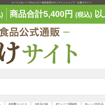
スパイス＆ハーブのエスビー食品直営のオンラインショップ「お届けサイト」
商品合計5,400円
以
)
(税込)
ム
#有機スパイス
#名店の味
#チューブ調味料
#レンジ対応品