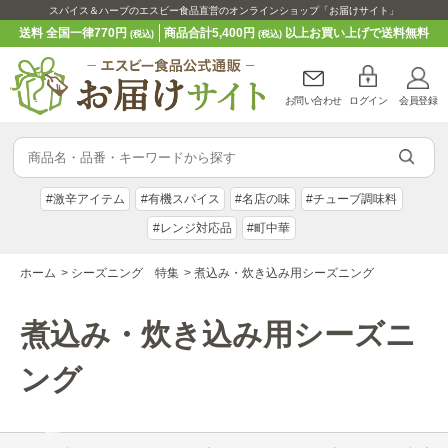
スパイス＆ハーブのエスビー食品直営のオンラインショップ「お届けサイト」
送料 全国一律770円
商品合計5,400円
以上お買い上げで送料無料
(税込)
(税込)
お問い合わせ
ログイン
会員登録
#激辛アイテム
#有機スパイス
#名店の味
#チューブ調味料
#レンジ対応品
#町中華
ホーム
>
シーズニング 特集
>
煮込み・炊き込み用シーズニング
煮込み・炊き込み用シーズニ
ング