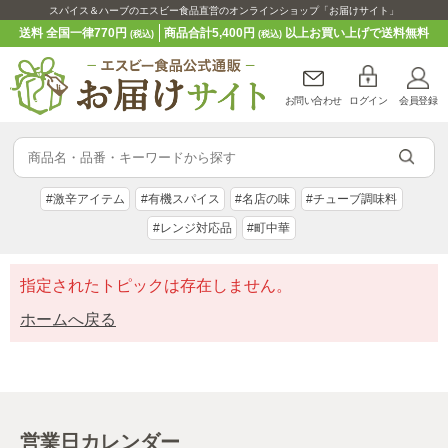
スパイス＆ハーブのエスビー食品直営のオンラインショップ「お届けサイト」
送料 全国一律770円
商品合計5,400円
以上お買い上げで送料無料
(税込)
(税込)
お問い合わせ
ログイン
会員登録
#激辛アイテム
#有機スパイス
#名店の味
#チューブ調味料
#レンジ対応品
#町中華
指定されたトピックは存在しません。
ホームへ戻る
営業日カレンダー