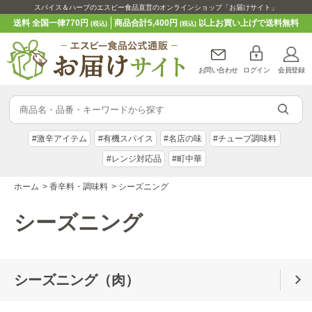
スパイス＆ハーブのエスビー食品直営のオンラインショップ「お届けサイト」
送料 全国一律770円
商品合計5,400円
以上お買い上げで送料無料
(税込)
(税込)
お問い合わせ
ログイン
会員登録
#激辛アイテム
#有機スパイス
#名店の味
#チューブ調味料
#レンジ対応品
#町中華
ホーム
>
香辛料・調味料
>
シーズニング
シーズニング
シーズニング（肉）