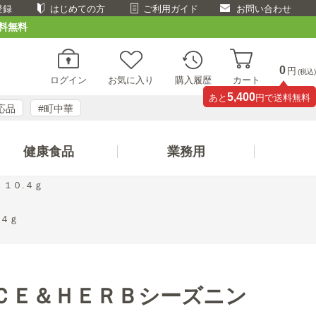
登録
はじめての方
ご利用ガイド
お問い合わせ
料無料
0
円
(税込)
ログイン
お気に入り
購入履歴
カート
5,400
あと
円で送料無料
応品
#町中華
健康食品
業務用
１０.４ｇ
.４ｇ
ＣＥ＆ＨＥＲＢシーズニン