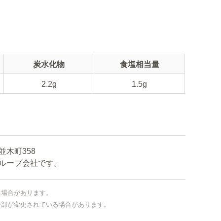
炭水化物
食塩相当量
2.2g
1.5g
木町358
ープ会社です。
る場合があります。
一部が変更されている場合があります。