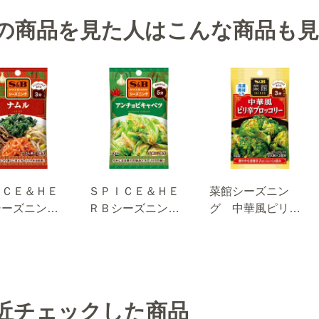
の商品を見た人はこんな商品も
ＩＣＥ＆ＨＥ
ＳＰＩＣＥ＆ＨＥ
菜館シーズニン
シーズニン
ＲＢシーズニン
グ 中華風ピリ辛
ナムル １３
グ アンチョビキ
ブロッコリー １
ャベツ １０.４ｇ
４ｇ
近チェックした商品