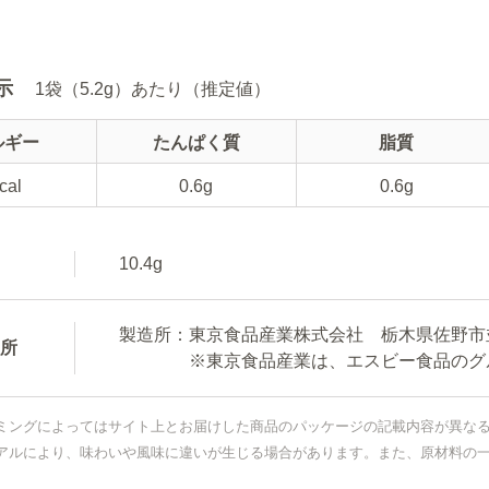
示
1袋（5.2g）あたり（推定値）
ルギー
たんぱく質
脂質
cal
0.6g
0.6g
10.4g
製造所：東京食品産業株式会社 栃木県佐野市並
所
※東京食品産業は、エスビー食品のグル
ミングによってはサイト上とお届けした商品のパッケージの記載内容が異な
アルにより、味わいや風味に違いが生じる場合があります。また、原材料の