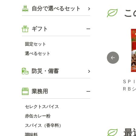
自分で選べるセット
こ
ギフト
固定セット
選べるセット
防災・備蓄
ＨＥ
黒ごましお ３１
ＳＰＩＣＥ＆ＨＥ
ＳＰ
ン
ｇ
ＲＢシーズニン
ＲＢ
業務用
 ２
グ きゅうりのソ
グ 
ムタム １１ｇ
ｇ
セレクトスパイス
赤缶カレー粉
スパイス（香辛料）
最
調味料