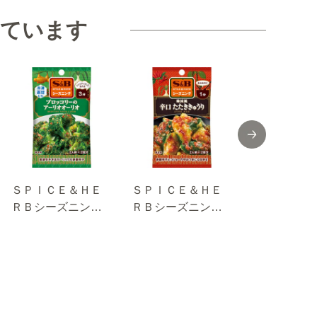
見ています
ＳＰＩＣＥ＆ＨＥ
ＳＰＩＣＥ＆ＨＥ
菜館シーズ
ＲＢシーズニン
ＲＢシーズニン
グ ごま香
グ ブロッコリー
グ 韓国風 辛
トの冷菜 １
のアーリオオーリ
口 たたききゅう
ｇ
オ １０ｇ
り １２ｇ