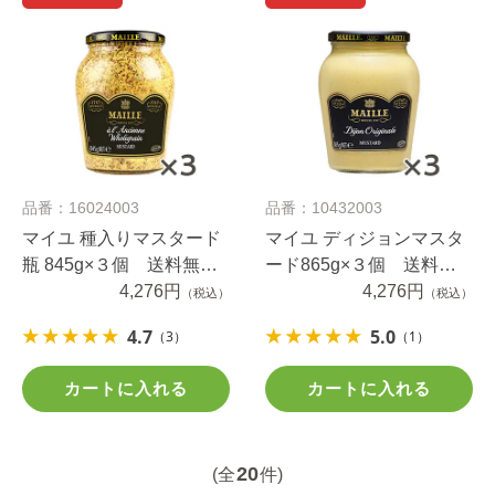
品番：16024003
品番：10432003
マイユ 種入りマスタード
マイユ ディジョンマスタ
瓶 845g×３個 送料無料
ード865g×３個 送料無
（当社負担）
4,276円
料（当社負担）
4,276円
（税込）
（税込）
4.7
5.0
（3）
（1）
カートに入れる
カートに入れる
20
(全
件)