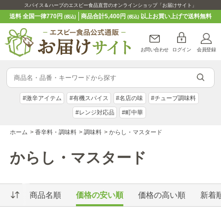
スパイス＆ハーブのエスビー食品直営のオンラインショップ「お届けサイト」
送料 全国一律770円
商品合計5,400円
以上お買い上げで送料無料
(税込)
(税込)
お問い合わせ
ログイン
会員登録
#激辛アイテム
#有機スパイス
#名店の味
#チューブ調味料
#レンジ対応品
#町中華
ホーム
>
香辛料・調味料
>
調味料
>
からし・マスタード
からし・マスタード
商品名順
価格の安い順
価格の高い順
新着