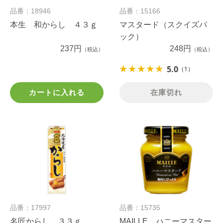
品番：18946
品番：15166
本生 和からし ４３ｇ
マスタード（スクイズパ
ック）
237円
248円
（税込）
（税込）
5.0
（1）
カートに入れる
在庫切れ
品番：17997
品番：15735
名匠からし ３３ｇ
MAILLE ハニーマスター