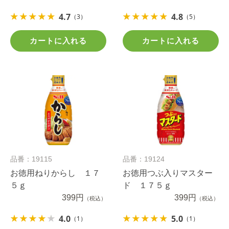
4.7
4.8
（3）
（5）
カートに入れる
カートに入れる
品番：19115
品番：19124
お徳用ねりからし １７
お徳用つぶ入りマスター
５ｇ
ド １７５ｇ
399円
399円
（税込）
（税込）
4.0
5.0
（1）
（1）