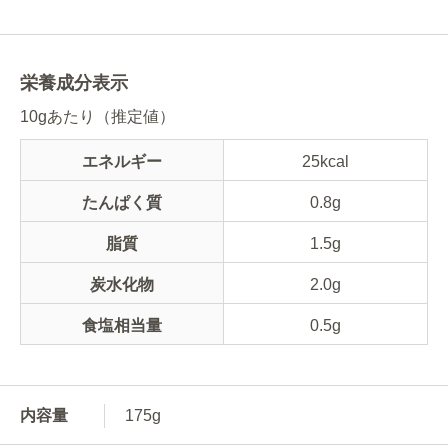
栄養成分表示
10gあたり（推定値）
エネルギー
25kcal
たんぱく質
0.8g
脂質
1.5g
炭水化物
2.0g
食塩相当量
0.5g
内容量
175g