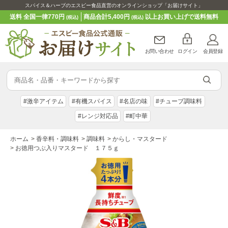
スパイス＆ハーブのエスビー食品直営のオンラインショップ「お届けサイト」
送料 全国一律770円
商品合計5,400円
以上お買い上げで送料無料
(税込)
(税込)
お問い合わせ
ログイン
会員登録
#激辛アイテム
#有機スパイス
#名店の味
#チューブ調味料
#レンジ対応品
#町中華
ホーム
>
香辛料・調味料
>
調味料
>
からし・マスタード
>
お徳用つぶ入りマスタード １７５ｇ