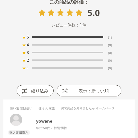
5.0
1
レビュー件数：
件
★
5
(1)
★
4
(0)
★
3
(0)
★
2
(0)
★
1
(0)
絞り込み
表示：新しい順
使い道
:普段使い
使う人
:家族
何で商品を知りましたか
:ホームページ
yowane
年代:
50代
性別:
男性