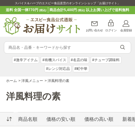
スパイス＆ハーブのエスビー食品直営のオンラインショップ「お届けサイト」
送料 全国一律770円
商品合計5,400円
以上お買い上げで送料無料
(税込)
(税込)
お問い合わせ
ログイン
会員登録
#激辛アイテム
#有機スパイス
#名店の味
#チューブ調味料
#レンジ対応品
#町中華
ホーム
>
洋風メニュー
>
洋風料理の素
洋風料理の素
商品名順
価格の安い順
価格の高い順
新着