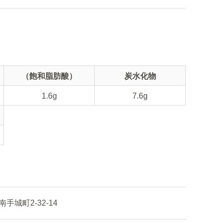
（飽和脂肪酸）
炭水化物
1.6g
7.6g
城町2-32-14