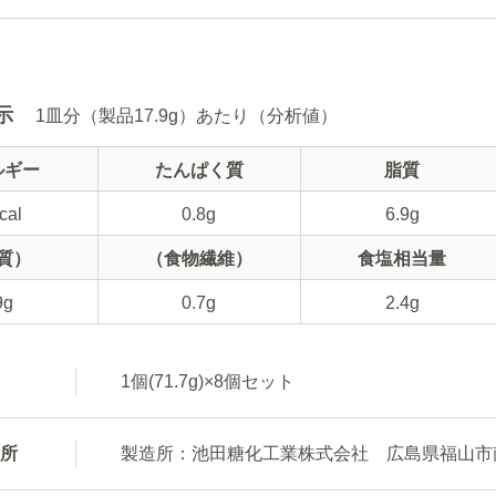
示
1皿分（製品17.9g）あたり（分析値）
ルギー
たんぱく質
脂質
cal
0.8g
6.9g
質）
（食物繊維）
食塩相当量
9g
0.7g
2.4g
1個(71.7g)×8個セット
所
製造所：池田糖化工業株式会社 広島県福山市南手