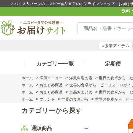
スパイス＆ハーブのエスビー食品直営のオンラインショップ「お届け
送料 
#激辛アイテム
カテゴリー一覧
定期便
>
>
>
ホーム
洋風メニュー
洋風料理の素
世界の食卓から ビ
>
>
ホーム
おまとめ商品
世界の食卓から ビーフストロガノフ
>
>
>
ホーム
おまとめ商品
単品おまとめ
世界の食卓から ビ
>
>
>
ホーム
ブランド
世界の食卓から
世界の食卓から ビー
カテゴリーから探す
通販商品