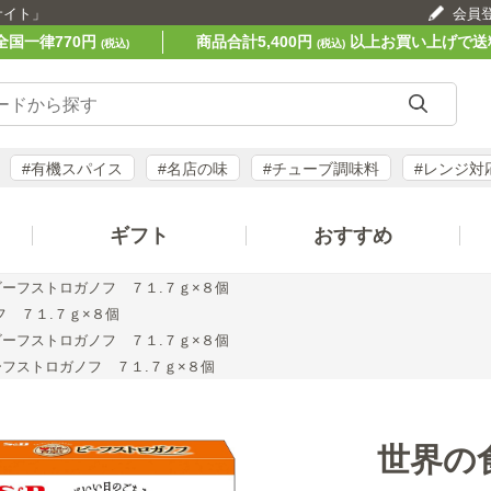
サイト」
会員
全国一律770円
商品合計5,400円
以上お買い上げで送
(税込)
(税込)
#有機スパイス
#名店の味
#チューブ調味料
#レンジ対
ギフト
おすすめ
ーフストロガノフ ７１.７ｇ×８個
 ７１.７ｇ×８個
ーフストロガノフ ７１.７ｇ×８個
フストロガノフ ７１.７ｇ×８個
世界の