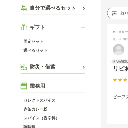
自分で選べるセット
絞
ギフト
色：個数
サ
使い道
:普
固定セット
選べるセット
防災・備蓄
リピ
業務用
ビーフ
セレクトスパイス
赤缶カレー粉
スパイス（香辛料）
調味料