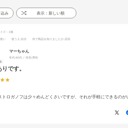
り込み
表示：新しい順
イズ：1個
段使い
使う人
:自分
何で商品を知りましたか
:店頭
マーちゃん
年代:
60代
性別:
男性
ありです。
ストロガノフは少々めんどくさいですが、それが手軽にできるのが