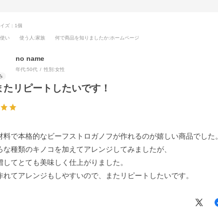
イズ：1個
段使い
使う人
:家族
何で商品を知りましたか
:ホームページ
no name
年代:
50代
性別:
女性
またリピートしたいです！
材料で本格的なビーフストロガノフが作れるのが嬉しい商品でした
ろな種類のキノコを加えてアレンジしてみましたが、
増してとても美味しく仕上がりました。
作れてアレンジもしやすいので、またリピートしたいです。