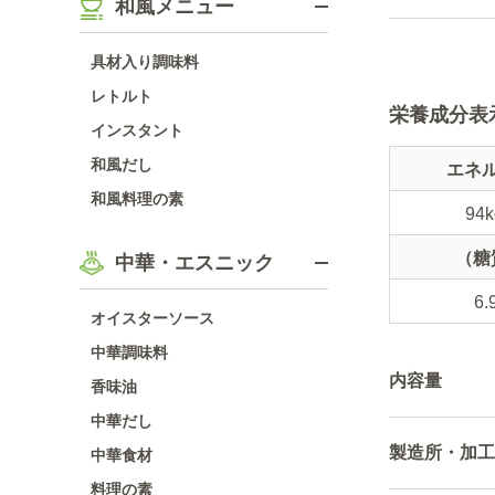
和風メニュー
具材入り調味料
レトルト
栄養成分表
インスタント
和風だし
エネ
和風料理の素
94k
（糖
中華・エスニック
6.
オイスターソース
中華調味料
内容量
香味油
中華だし
製造所・加工
中華食材
料理の素