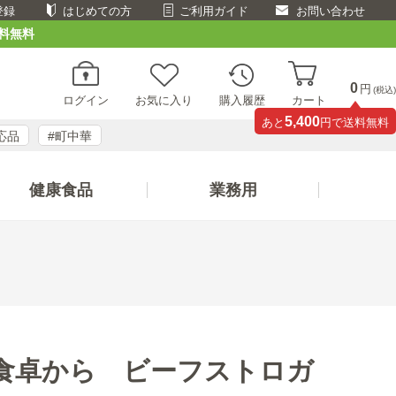
登録
はじめての方
ご利用ガイド
お問い合わせ
料無料
0
円
(税込)
ログイン
お気に入り
購入履歴
カート
5,400
あと
円で送料無料
応品
#町中華
健康食品
業務用
食卓から ビーフストロガ