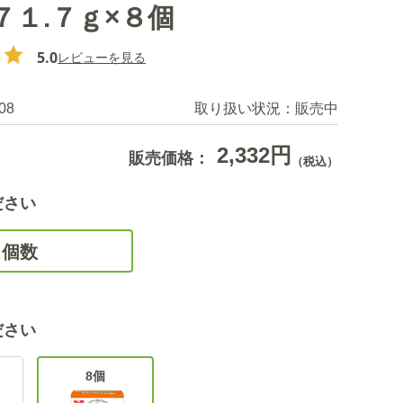
７１.７ｇ×８個
5.0
レビューを見る
08
取り扱い状況：
販売中
2,332円
販売価格：
（税込）
ださい
個数
ださい
8個