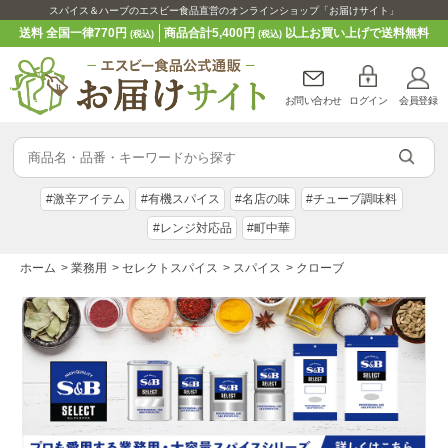
スパイス＆ハーブのエスビー食品直営のオンラインショップ「お届けサイト」
送料 全国一律770円
商品合計5,400円
以上お買い上げで送料無料
(税込)
(税込)
お問い合わせ
ログイン
会員登録
#激辛アイテム
#有機スパイス
#名店の味
#チューブ調味料
#レンジ対応品
#町中華
ホーム
>
業務用
>
セレクトスパイス
>
スパイス
>
クローブ