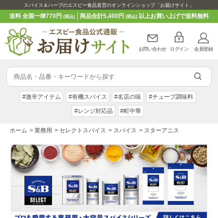
スパイス＆ハーブのエスビー食品直営のオンラインショップ「お届けサイト」
送料 全国一律770円
商品合計5,400円
以上お買い上げで送料無料
(税込)
(税込)
お問い合わせ
ログイン
会員登録
#激辛アイテム
#有機スパイス
#名店の味
#チューブ調味料
#レンジ対応品
#町中華
ホーム
>
業務用
>
セレクトスパイス
>
スパイス
>
スターアニス