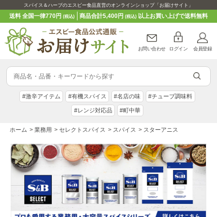
スパイス＆ハーブのエスビー食品直営のオンラインショップ「お届けサイト」
送料 全国一律770円
商品合計5,400円
以上お買い上げで送料無料
(税込)
(税込)
お問い合わせ
ログイン
会員登録
#激辛アイテム
#有機スパイス
#名店の味
#チューブ調味料
#レンジ対応品
#町中華
ホーム
>
業務用
>
セレクトスパイス
>
スパイス
>
スターアニス