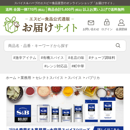
スパイス＆ハーブのエスビー食品直営のオンラインショップ「お届けサイト」
送料 全国一律770円
商品合計5,400円
以上お買い上げで送料無料
(税込)
(税込)
お問い合わせ
ログイン
会員登録
#激辛アイテム
#有機スパイス
#名店の味
#チューブ調味料
#レンジ対応品
#町中華
ホーム
>
業務用
>
セレクトスパイス
>
スパイス
>
パプリカ