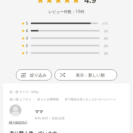
19
レビュー件数：
件
★
5
(17)
★
4
(2)
★
3
(0)
★
2
(0)
★
1
(0)
絞り込み
表示：新しい順
色：袋
サイズ：500g
使い道
:ビジネス
使う人
:仕事関係
何で商品を知りましたか
:ホームページ
ママ
年代:
50代
性別:
女性