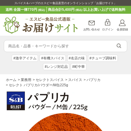
スパイス＆ハーブのエスビー食品直営のオンラインショップ「お届けサイト」
送料 全国一律770円
商品合計5,400円
以上お買い上げで送料無料
(税込)
(税込)
お問い合わせ
ログイン
会員登録
#激辛アイテム
#有機スパイス
#名店の味
#チューブ調味料
#レンジ対応品
#町中華
ホーム
>
業務用
>
セレクトスパイス
>
スパイス
>
パプリカ
>
セレクト パプリカ/パウダー/M缶225g