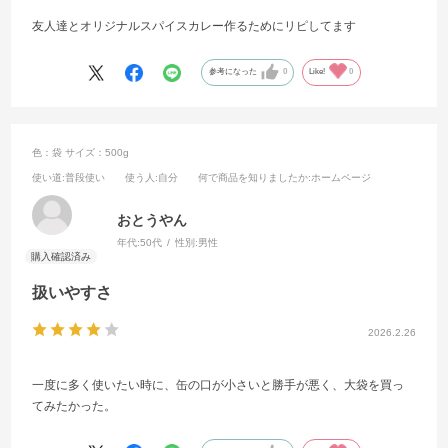
友人達とオリジナルスパイスカレー作るためにリピしてます
参考になった
0
Like!
0
色：袋
サイズ：500g
使い道
:普段使い
使う人
:自分
何で商品を知りましたか
:ホームページ
おとうやん
年代:
50代
性別:
男性
扱いやすさ
2026.2.26
一度に多く使いたい時に、缶の口が小さいと勝手が悪く、大袋を買っ
てみたかった。