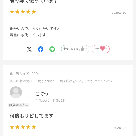
有り難く使っています
2026.5.10
細かいので、ありがたいです♪
着色にも使っています。
参考になった
0
Like!
0
色：袋
サイズ：500g
使い道
:普段使い
使う人
:自分
何で商品を知りましたか
:ホームページ
こてつ
年代:
50代
性別:
女性
何度もリピしてます
2026.3.2