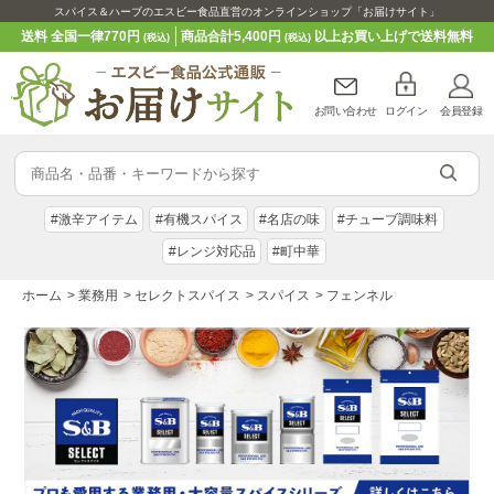
スパイス＆ハーブのエスビー食品直営のオンラインショップ「お届けサイト」
送料 全国一律770円
商品合計5,400円
以上お買い上げで送料無料
(税込)
(税込)
お問い合わせ
ログイン
会員登録
#激辛アイテム
#有機スパイス
#名店の味
#チューブ調味料
#レンジ対応品
#町中華
ホーム
>
業務用
>
セレクトスパイス
>
スパイス
>
フェンネル