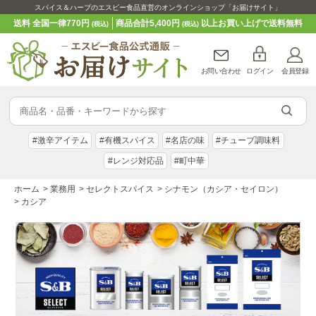
スパイス＆ハーブのエスビー食品直営のオンラインショップ「お届けサイト」
送料 全国一律770円
商品合計5,400円
以上お買い上げで送料無料
(税込)
(税込)
お問い合わせ
ログイン
会員登録
#激辛アイテム
#有機スパイス
#名店の味
#チューブ調味料
#レンジ対応品
#町中華
ホーム
>
業務用
>
セレクトスパイス
>
シナモン（カシア・セイロン）
>
カシア