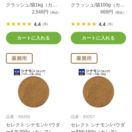
クラッシュ/袋1kg（カシ
クラッシュ/袋100g（カシ
ア）
2,548円
ア）
669円
（税込）
（税込）
4.4
4.4
（9）
（9）
カートに入れる
カートに入れる
品番：89256
品番：89257
セレクト シナモン/パウダ
セレクト シナモン/パウダ
ー/L缶300g（カシア）
ー/M缶160g（カシア）