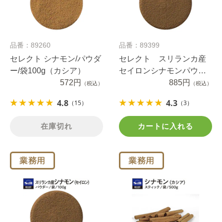
品番：89260
品番：89399
セレクト シナモン/パウダ
セレクト スリランカ産
ー/袋100g（カシア）
セイロンシナモンパウダ
572円
ー Ｓ缶
885円
（税込）
（税込）
4.8
4.3
（15）
（3）
在庫切れ
カートに入れる