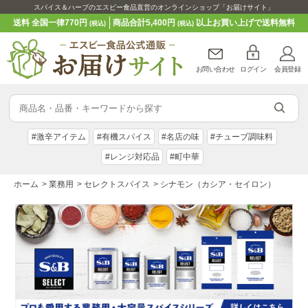
スパイス＆ハーブのエスビー食品直営のオンラインショップ「お届けサイト」
送料 全国一律770円
商品合計5,400円
以上お買い上げで送料無料
(税込)
(税込)
お問い合わせ
ログイン
会員登録
#激辛アイテム
#有機スパイス
#名店の味
#チューブ調味料
#レンジ対応品
#町中華
ホーム
>
業務用
>
セレクトスパイス
>
シナモン（カシア・セイロン）