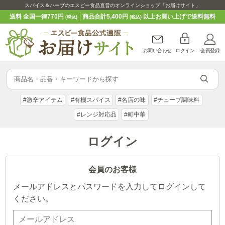
スパイス＆ハーブのエスビー食品直営のオンラインショップ「お届けサイト」
送料 全国一律770円
商品合計5,400円
以上お買い上げで送料無料
(税込)
(税込)
お問い合わせ
ログイン
会員登録
#激辛アイテム
#有機スパイス
#名店の味
#チューブ調味料
#レンジ対応品
#町中華
ログイン
会員のお客様
メールアドレスとパスワードを入力してログインして
ください。