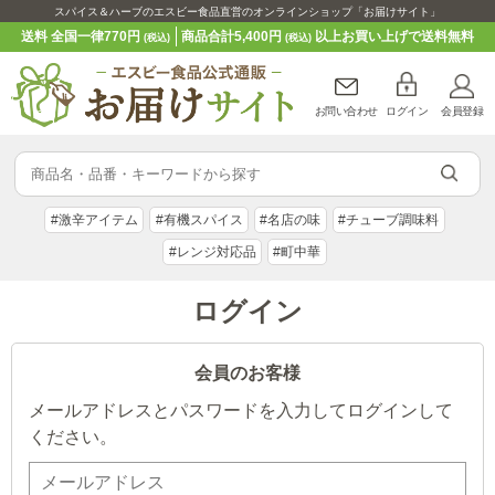
スパイス＆ハーブのエスビー食品直営のオンラインショップ「お届けサイト」
送料 全国一律770円
商品合計5,400円
以上お買い上げで送料無料
(税込)
(税込)
お問い合わせ
ログイン
会員登録
#激辛アイテム
#有機スパイス
#名店の味
#チューブ調味料
#レンジ対応品
#町中華
ログイン
会員のお客様
メールアドレスとパスワードを入力してログインして
ください。