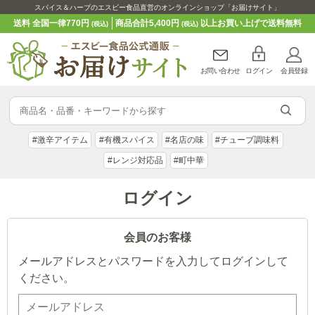
スパイス＆ハーブのエスビー食品直営のオンラインショップ「お届けサイト」
送料 全国一律770円
商品合計5,400円
以上お買い上げで送料無料
(税込)
(税込)
お問い合わせ
ログイン
会員登録
#激辛アイテム
#有機スパイス
#名店の味
#チューブ調味料
#レンジ対応品
#町中華
ログイン
会員のお客様
メールアドレスとパスワードを入力してログインして
ください。