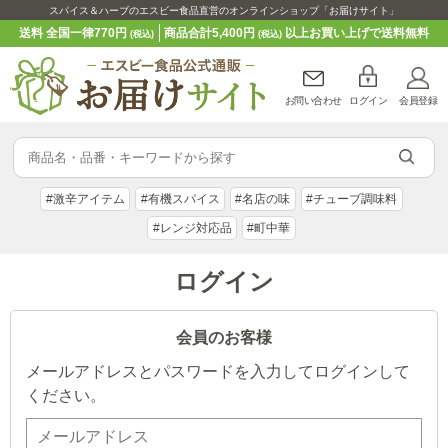
スパイス＆ハーブのエスビー食品直営のオンラインショップ「お届けサイト」
送料 全国一律770円
商品合計5,400円
以上お買い上げで送料無料
(税込)
(税込)
お問い合わせ
ログイン
会員登録
#激辛アイテム
#有機スパイス
#名店の味
#チューブ調味料
#レンジ対応品
#町中華
ログイン
会員のお客様
メールアドレスとパスワードを入力してログインして
ください。