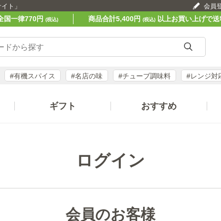
サイト」
会員
全国一律770円
商品合計5,400円
以上お買い上げで送
(税込)
(税込)
#有機スパイス
#名店の味
#チューブ調味料
#レンジ対
ギフト
おすすめ
ログイン
会員のお客様