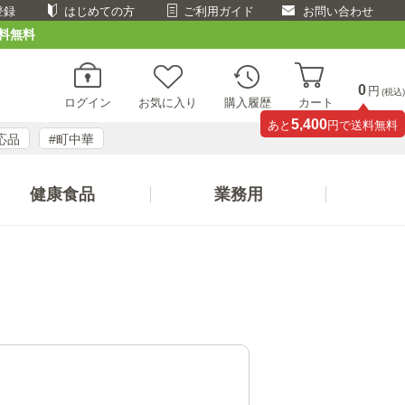
登録
はじめての方
ご利用ガイド
お問い合わせ
料無料
0
円
(税込)
ログイン
お気に入り
購入履歴
カート
5,400
あと
円で送料無料
応品
#町中華
健康食品
業務用