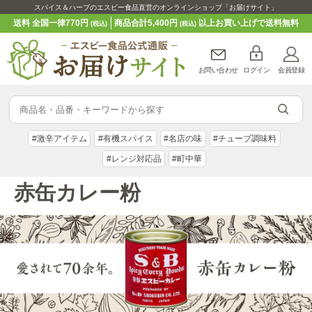
スパイス＆ハーブのエスビー食品直営のオンラインショップ「お届けサイト」
送料 全国一律770円
商品合計5,400円
以上お買い上げで送料無料
(税込)
(税込)
お問い合わせ
ログイン
会員登録
#激辛アイテム
#有機スパイス
#名店の味
#チューブ調味料
#レンジ対応品
#町中華
赤缶カレー粉