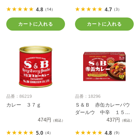
4.8
4.7
（14）
（3）
カートに入れる
カートに入れる
品番：86219
品番：18296
カレー ３７ｇ
Ｓ＆Ｂ 赤缶カレーパウ
ダールウ 中辛 １５２
474円
ｇ
437円
（税込）
（税込）
5.0
4.8
（4）
（9）