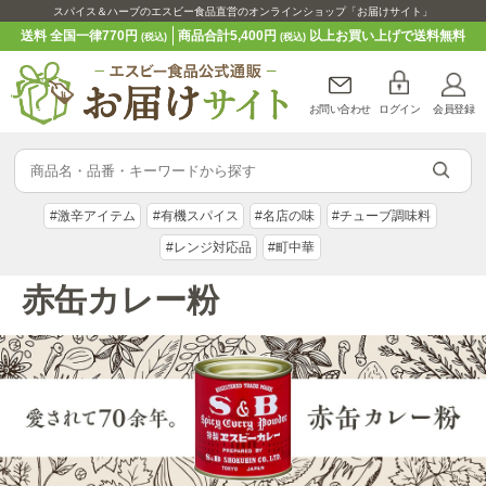
スパイス＆ハーブのエスビー食品直営のオンラインショップ「お届けサイト」
送料 全国一律770円
商品合計5,400円
以上お買い上げで送料無料
(税込)
(税込)
お問い合わせ
ログイン
会員登録
#激辛アイテム
#有機スパイス
#名店の味
#チューブ調味料
#レンジ対応品
#町中華
赤缶カレー粉