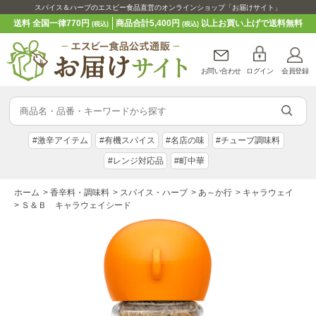
スパイス＆ハーブのエスビー食品直営のオンラインショップ「お届けサイト」
送料 全国一律770円
商品合計5,400円
以上お買い上げで送料無料
(税込)
(税込)
お問い合わせ
ログイン
会員登録
#激辛アイテム
#有機スパイス
#名店の味
#チューブ調味料
#レンジ対応品
#町中華
ホーム
>
香辛料・調味料
>
スパイス・ハーブ
>
あ～か行
>
キャラウェイ
>
Ｓ＆Ｂ キャラウェイシード