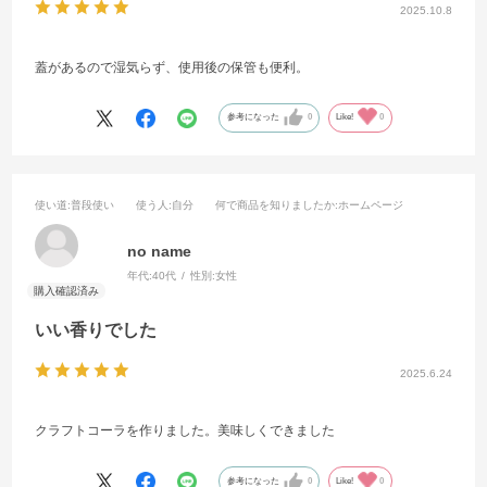
2025.10.8
蓋があるので湿気らず、使用後の保管も便利。
参考になった
0
Like!
0
使い道
:普段使い
使う人
:自分
何で商品を知りましたか
:ホームページ
no name
年代:
40代
性別:
女性
いい香りでした
2025.6.24
クラフトコーラを作りました。美味しくできました
参考になった
0
Like!
0