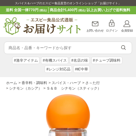
スパイス＆ハーブのエスビー食品直営のオンラインショップ「お届けサイト」
送料 全国一律770円
商品合計5,400円
以上お買い上げで送料無料
(税込)
(税込)
お問い合わせ
ログイン
会員登録
#激辛アイテム
#有機スパイス
#名店の味
#チューブ調味料
#レンジ対応品
#町中華
ホーム
>
香辛料・調味料
>
スパイス・ハーブ
>
さ～た行
>
シナモン（カシア）
>
Ｓ＆Ｂ シナモン（スティック）