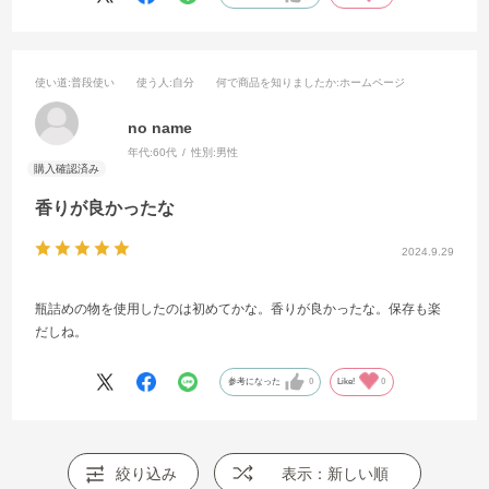
使い道
:普段使い
使う人
:自分
何で商品を知りましたか
:ホームページ
no name
年代:
60代
性別:
男性
香りが良かったな
2024.9.29
瓶詰めの物を使用したのは初めてかな。香りが良かったな。保存も楽
だしね。
参考になった
0
Like!
0
絞り込み
表示：新しい順