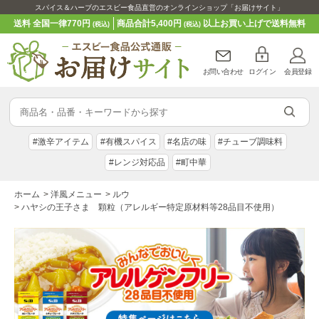
スパイス＆ハーブのエスビー食品直営のオンラインショップ「お届けサイト」
送料 全国一律770円
商品合計5,400円
以上お買い上げで送料無料
(税込)
(税込)
お問い合わせ
ログイン
会員登録
#激辛アイテム
#有機スパイス
#名店の味
#チューブ調味料
#レンジ対応品
#町中華
ホーム
>
洋風メニュー
>
ルウ
>
ハヤシの王子さま 顆粒（アレルギー特定原材料等28品目不使用）