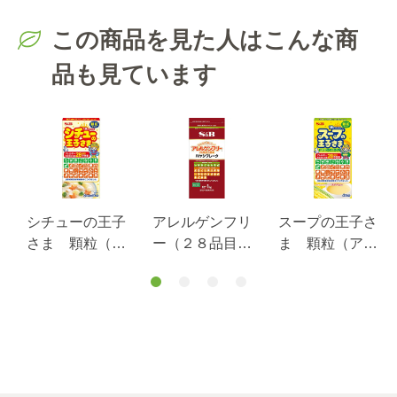
この商品を見た人はこんな商
品も見ています
塩
シチューの王子
アレルゲンフリ
スープの王子さ
g
さま 顆粒（ア
ー（２８品目不
ま 顆粒（アレ
レルギー特定原
使用）ハヤシフ
ルギー特定原材
材料等28品目不
レーク１ｋｇ
料等28品目不使
使用）
用）