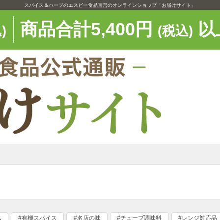
スパイス＆ハーブのエスビー食品直営のオンラインショップ「お届けサイト」
商品合計5,400円
以
)
(税込)
ム
#有機スパイス
#名店の味
#チューブ調味料
#レンジ対応品