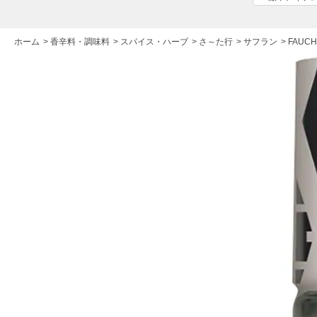
ホーム
>
香辛料・調味料
>
スパイス・ハーブ
>
さ～た行
>
サフラン
>
FAUC