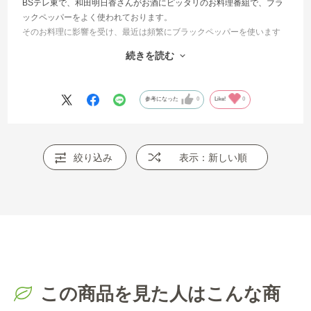
BSテレ東で、和田明日香さんがお酒にピッタリのお料理番組で、ブラ
ックペッパーをよく使われております。
そのお料理に影響を受け、最近は頻繁にブラックペッパーを使います
が、オシャレなFAUCHONのミル付を購入致しました。
続きを読む
こんなにブラックペッパーを使うとは自分でも驚きですが、スパイス
がきいたおつまみを楽しんでおります。
参考になった
0
Like!
0
絞り込み
表示：新しい順
この商品を見た人はこんな商