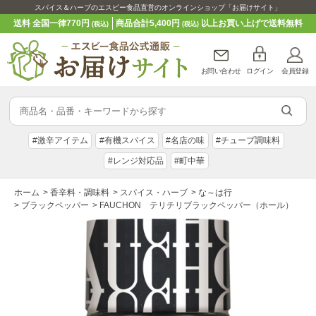
スパイス＆ハーブのエスビー食品直営のオンラインショップ「お届けサイト」
送料 全国一律770円
商品合計5,400円
以上お買い上げで送料無料
(税込)
(税込)
お問い合わせ
ログイン
会員登録
#激辛アイテム
#有機スパイス
#名店の味
#チューブ調味料
#レンジ対応品
#町中華
ホーム
>
香辛料・調味料
>
スパイス・ハーブ
>
な～は行
>
ブラックペッパー
>
FAUCHON テリチリブラックペッパー（ホール）