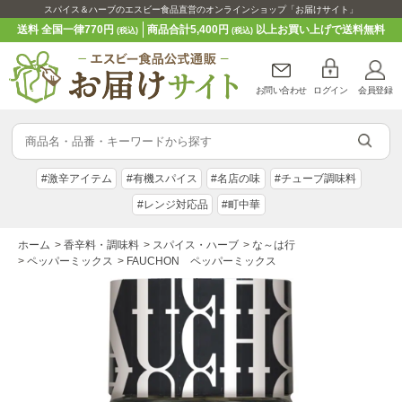
スパイス＆ハーブのエスビー食品直営のオンラインショップ「お届けサイト」
送料 全国一律770円
商品合計5,400円
以上お買い上げで送料無料
(税込)
(税込)
お問い合わせ
ログイン
会員登録
#激辛アイテム
#有機スパイス
#名店の味
#チューブ調味料
#レンジ対応品
#町中華
ホーム
>
香辛料・調味料
>
スパイス・ハーブ
>
な～は行
>
ペッパーミックス
>
FAUCHON ペッパーミックス