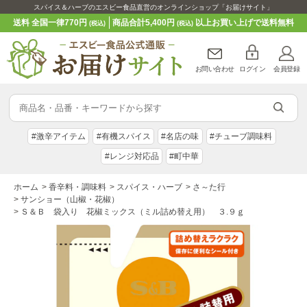
スパイス＆ハーブのエスビー食品直営のオンラインショップ「お届けサイト」
送料 全国一律770円
商品合計5,400円
以上お買い上げで送料無料
(税込)
(税込)
お問い合わせ
ログイン
会員登録
#激辛アイテム
#有機スパイス
#名店の味
#チューブ調味料
#レンジ対応品
#町中華
ホーム
>
香辛料・調味料
>
スパイス・ハーブ
>
さ～た行
>
サンショー（山椒・花椒）
>
Ｓ＆Ｂ 袋入り 花椒ミックス（ミル詰め替え用） ３.９ｇ