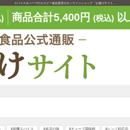
スパイス＆ハーブのエスビー食品直営のオンラインショップ「お届けサイト」
商品合計5,400円
以
)
(税込)
ム
#有機スパイス
#名店の味
#チューブ調味料
#レンジ対応品