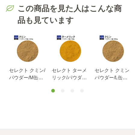
この商品を見た人はこんな商
品も見ています
ア
セレクト クミン/
セレクト ターメ
セレクト クミン/
パ
パウダー/M缶
リック/パウダ
パウダー/L缶
200g
ー/S缶80g
350g