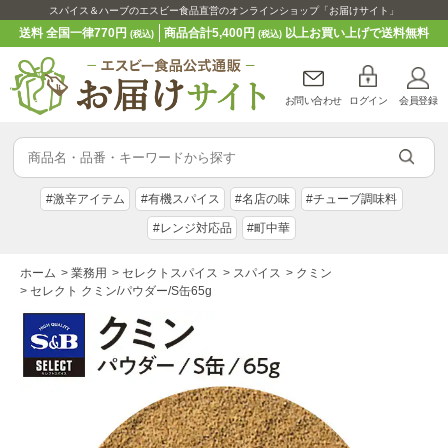
スパイス＆ハーブのエスビー食品直営のオンラインショップ「お届けサイト」
送料 全国一律770円
商品合計5,400円
以上お買い上げで送料無料
(税込)
(税込)
お問い合わせ
ログイン
会員登録
#激辛アイテム
#有機スパイス
#名店の味
#チューブ調味料
#レンジ対応品
#町中華
ホーム
>
業務用
>
セレクトスパイス
>
スパイス
>
クミン
>
セレクト クミン/パウダー/S缶65g