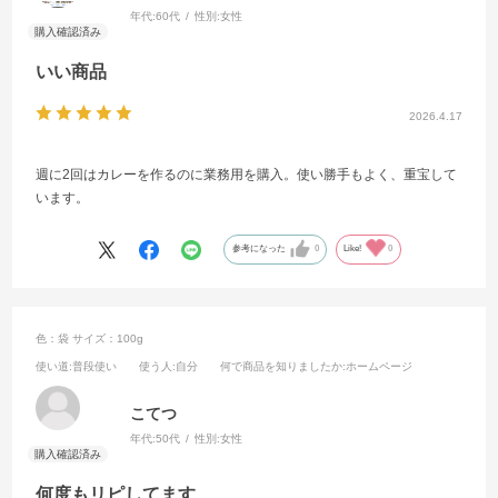
年代:
60代
性別:
女性
いい商品
2026.4.17
週に2回はカレーを作るのに業務用を購入。使い勝手もよく、重宝して
います。
参考になった
0
Like!
0
色：袋
サイズ：100g
使い道
:普段使い
使う人
:自分
何で商品を知りましたか
:ホームページ
こてつ
年代:
50代
性別:
女性
何度もリピしてます