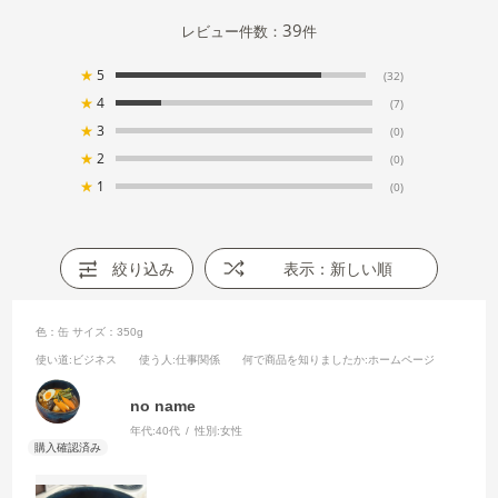
39
レビュー件数：
件
★
5
(32)
★
4
(7)
★
3
(0)
★
2
(0)
★
1
(0)
絞り込み
表示：新しい順
色：缶
サイズ：350g
使い道
:ビジネス
使う人
:仕事関係
何で商品を知りましたか
:ホームページ
no name
年代:
40代
性別:
女性