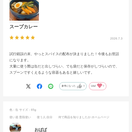
スープカレー
2026.7.3
試行錯誤の末、やっとスパイスの配布が決まりました！今後もお世話
になります。
大量に使う際は缶だと出しづらい、でも袋だと保存がしづらいので、
スプーンですくえるような容器もあると嬉しいです。
参考になった
0
Like!
0
色：缶
サイズ：65g
使い道
:普段使い
使う人
:自分
何で商品を知りましたか
:ホームページ
おばば