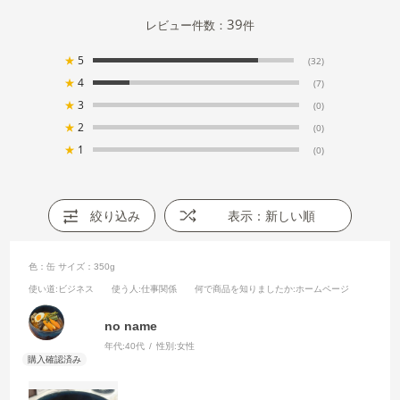
39
レビュー件数：
件
★
5
(32)
★
4
(7)
★
3
(0)
★
2
(0)
★
1
(0)
絞り込み
表示：新しい順
色：缶
サイズ：350g
使い道
:ビジネス
使う人
:仕事関係
何で商品を知りましたか
:ホームページ
no name
年代:
40代
性別:
女性