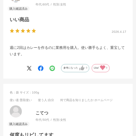
年代:
60代
性別:
女性
いい商品
2026.4.17
週に2回はカレーを作るのに業務用を購入。使い勝手もよく、重宝して
います。
参考になった
0
Like!
0
色：袋
サイズ：100g
使い道
:普段使い
使う人
:自分
何で商品を知りましたか
:ホームページ
こてつ
年代:
50代
性別:
女性
何度もリピしてます