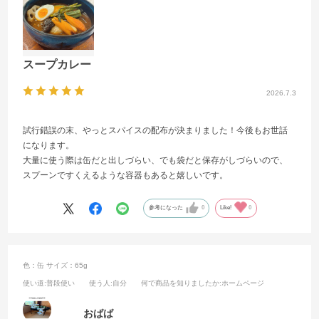
スープカレー
2026.7.3
試行錯誤の末、やっとスパイスの配布が決まりました！今後もお世話
になります。
大量に使う際は缶だと出しづらい、でも袋だと保存がしづらいので、
スプーンですくえるような容器もあると嬉しいです。
参考になった
0
Like!
0
色：缶
サイズ：65g
使い道
:普段使い
使う人
:自分
何で商品を知りましたか
:ホームページ
おばば