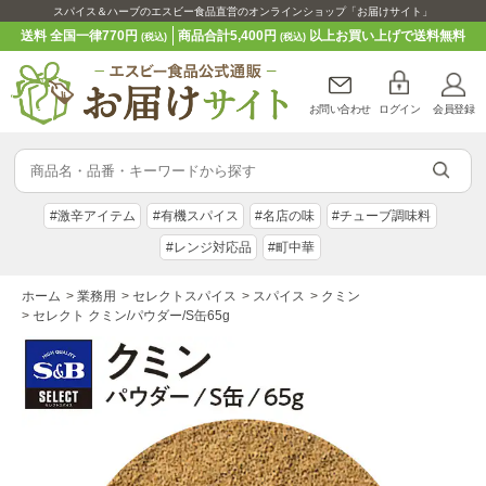
スパイス＆ハーブのエスビー食品直営のオンラインショップ「お届けサイト」
送料 全国一律770円
商品合計5,400円
以上お買い上げで送料無料
(税込)
(税込)
お問い合わせ
ログイン
会員登録
#激辛アイテム
#有機スパイス
#名店の味
#チューブ調味料
#レンジ対応品
#町中華
ホーム
>
業務用
>
セレクトスパイス
>
スパイス
>
クミン
>
セレクト クミン/パウダー/S缶65g