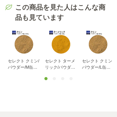
この商品を見た人はこんな商
品も見ています
ア
セレクト クミン/
セレクト ターメ
セレクト クミン/
パ
パウダー/M缶
リック/パウダ
パウダー/L缶
200g
ー/S缶80g
350g